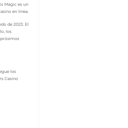
ots Magic es un
asino en línea.
ndo de 2023. El
o, los
s próximos
egue los
ers Casino