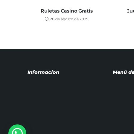
Ruletas Casino Gratis
Ju
20 de agosto de 2025
Informacion
Menú de