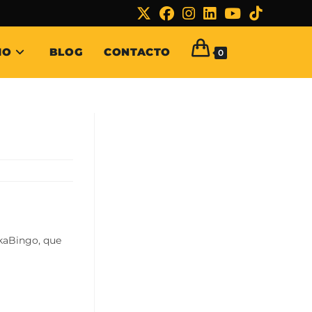
IO
BLOG
CONTACTO
0
okaBingo, que