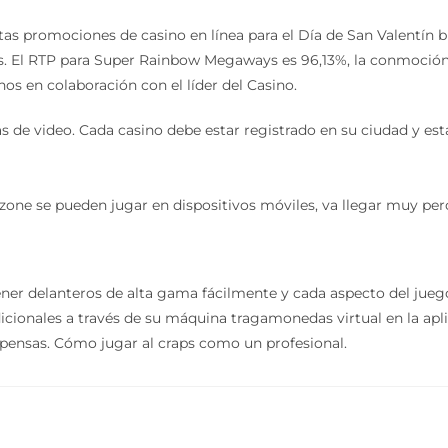
as promociones de casino en línea para el Día de San Valentín b
s. El RTP para Super Rainbow Megaways es 96,13%, la conmoción 
s en colaboración con el líder del Casino.
 de video. Cada casino debe estar registrado en su ciudad y est
zone se pueden jugar en dispositivos móviles, va llegar muy per
ner delanteros de alta gama fácilmente y cada aspecto del jueg
onales a través de su máquina tragamonedas virtual en la aplic
pensas. Cómo jugar al craps como un profesional.