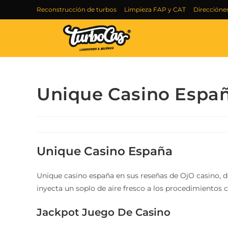
Reconstrucción de turbos
Limpieza FAP y CAT
Direcciónes
Unique Casino Espa
Unique Casino España
Unique casino españa en sus reseñas de OjO casino, d
inyecta un soplo de aire fresco a los procedimientos 
Jackpot Juego De Casino