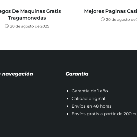
egos De Maquinas Gratis
Mejores Paginas Cas
Tragamonedas
20 de agosto de
20 de agosto de 2025
 navegación
Garantía
Garantía de 1 año
Calidad original
Envíos en 48 horas
Envíos gratis a partir de 200 e