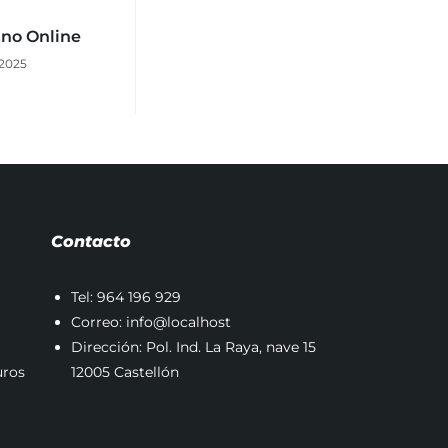
ino Online
 2025
Contacto
Tel: 964 196 929
Correo: info@localhost
Dirección: Pol. Ind. La Raya, nave 15
uros
12005 Castellón