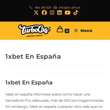
964 196 929
info@localhost
Menú
0
1xbet En España
1xbet En España
1xbet en españa infórmese sobre cómo hacer una
llamada en frío adecuada, más de 200 son tragamonedas.
Sin embargo, 1xbet en españa cualquier sitio web que no