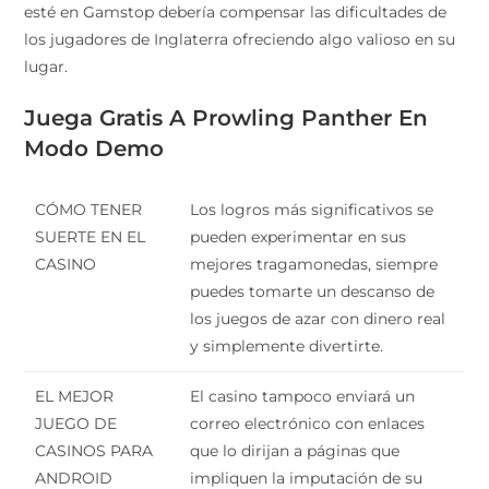
esté en Gamstop debería compensar las dificultades de
los jugadores de Inglaterra ofreciendo algo valioso en su
lugar.
Juega Gratis A Prowling Panther En
Modo Demo
CÓMO TENER
Los logros más significativos se
SUERTE EN EL
pueden experimentar en sus
CASINO
mejores tragamonedas, siempre
puedes tomarte un descanso de
los juegos de azar con dinero real
y simplemente divertirte.
EL MEJOR
El casino tampoco enviará un
JUEGO DE
correo electrónico con enlaces
CASINOS PARA
que lo dirijan a páginas que
ANDROID
impliquen la imputación de su