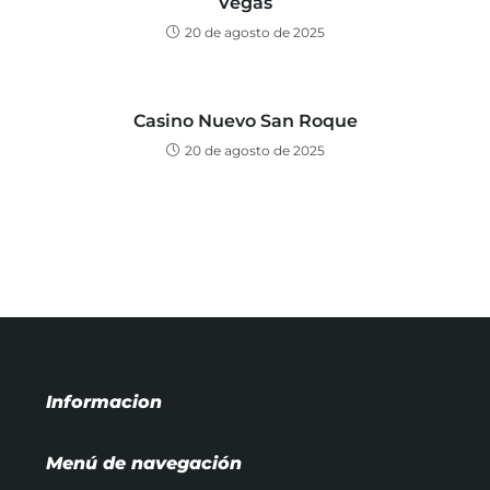
Vegas
20 de agosto de 2025
Casino Nuevo San Roque
20 de agosto de 2025
Informacion
Menú de navegación