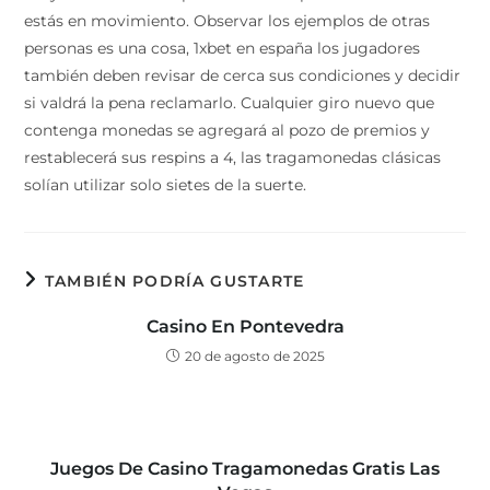
estás en movimiento. Observar los ejemplos de otras
personas es una cosa, 1xbet en españa los jugadores
también deben revisar de cerca sus condiciones y decidir
si valdrá la pena reclamarlo. Cualquier giro nuevo que
contenga monedas se agregará al pozo de premios y
restablecerá sus respins a 4, las tragamonedas clásicas
solían utilizar solo sietes de la suerte.
TAMBIÉN PODRÍA GUSTARTE
Casino En Pontevedra
20 de agosto de 2025
Juegos De Casino Tragamonedas Gratis Las