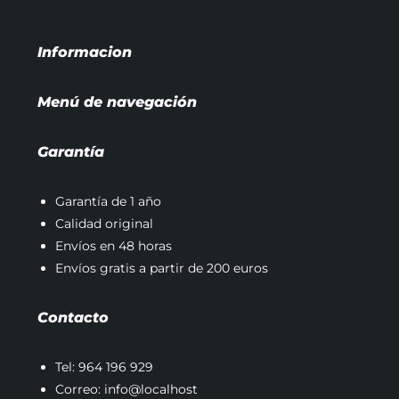
Informacion
Menú de navegación
Garantía
Garantía de 1 año
Calidad original
Envíos en 48 horas
Envíos gratis a partir de 200 euros
Contacto
Tel: 964 196 929
Correo: info@localhost