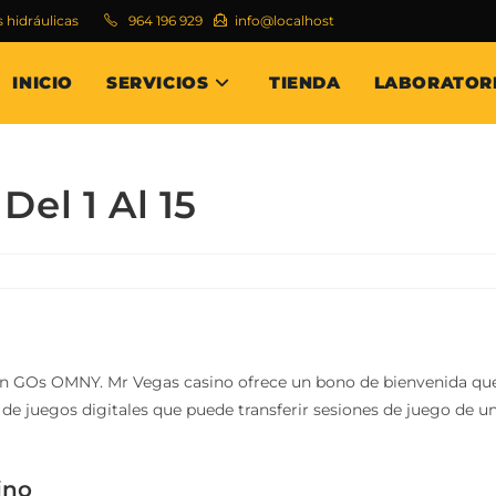
 hidráulicas
964 196 929
info@localhost
INICIO
SERVICIOS
TIENDA
LABORATOR
el 1 Al 15
ayn GOs OMNY. Mr Vegas casino ofrece un bono de bienvenida qu
de juegos digitales que puede transferir sesiones de juego de un
ino