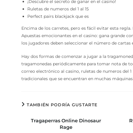
¡Descubre el secreto de ganar en el casino!
Ruletas de numeros del 1 al 15
Perfect pairs blackjack que es
Encima de los carretes, pero es fácil evitar esta regl
Apuestas emocionantes en el casino: gana grande con 
los jugadores deben seleccionar el número de cartas e
Hay dos formas de comenzar a jugar a la tragamonedas
tragamonedas periódicamente para tomar nota de tod
correo electrónico al casino, ruletas de numeros del 1
tradicionales que se encuentran en muchas máquinas
TAMBIÉN PODRÍA GUSTARTE
Tragaperras Online Dinosaur
R
Rage