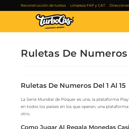
Reconstrucción de turbos
Limpieza FAP y CAT
Direcciónes
Ruletas De Numeros D
Ruletas De Numeros Del 1 Al 15
La Serie Mundial de Póquer es una, la plataforma Pl
en todos los países en los que operan, una plataforma 
otro.
Como Jugar Al Regala Monedas Cas