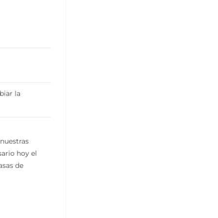
biar la
 nuestras
ario hoy el
asas de