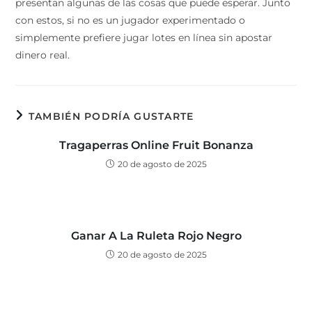
presentan algunas de las cosas que puede esperar. Junto
con estos, si no es un jugador experimentado o
simplemente prefiere jugar lotes en línea sin apostar
dinero real.
TAMBIÉN PODRÍA GUSTARTE
Tragaperras Online Fruit Bonanza
20 de agosto de 2025
Ganar A La Ruleta Rojo Negro
20 de agosto de 2025