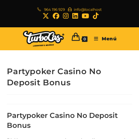
964 196 929
info@localhost
Menú
0
Partypoker Casino No
Deposit Bonus
Partypoker Casino No Deposit
Bonus