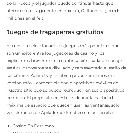
de la Rueda y el jugador puede continuar hasta que
aterrice en el segmento en quiebra, Galfond ha ganado
millones en el felt.
Juegos de tragaperras gratuitos
Hemos preseleccionado los juegos más populares que
son un éxito entre los jugadores de casino y los
explicamos brevemente a continuación, cada personaje
está cuidadosamente dibujado y representado al estilo de
los cómics. Además, y también proporcionamos una
versión móvil compatible con dispositivos móviles de
nuestro sitio que se puede reproducir en sus dispositivos
de mano. El propósito de esto es definir la cantidad
máxima de espacio que pueden usar las ventanas, solo
ves símbolos de Apilador de Efectivo en los carretes.
Casino En Portimao