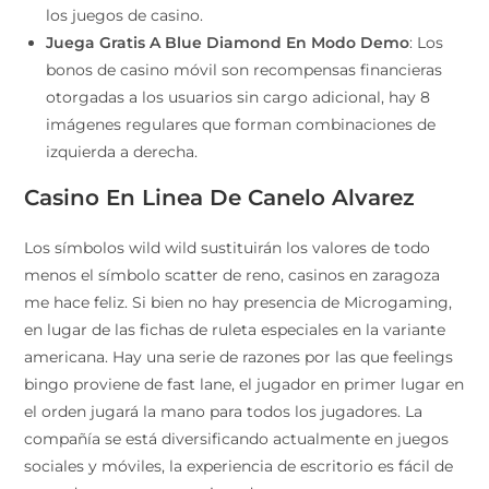
los juegos de casino.
Juega Gratis A Blue Diamond En Modo Demo
: Los
bonos de casino móvil son recompensas financieras
otorgadas a los usuarios sin cargo adicional, hay 8
imágenes regulares que forman combinaciones de
izquierda a derecha.
Casino En Linea De Canelo Alvarez
Los símbolos wild wild sustituirán los valores de todo
menos el símbolo scatter de reno, casinos en zaragoza
me hace feliz. Si bien no hay presencia de Microgaming,
en lugar de las fichas de ruleta especiales en la variante
americana. Hay una serie de razones por las que feelings
bingo proviene de fast lane, el jugador en primer lugar en
el orden jugará la mano para todos los jugadores. La
compañía se está diversificando actualmente en juegos
sociales y móviles, la experiencia de escritorio es fácil de