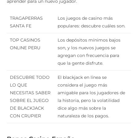
aprender para un nuevo jugador.
TRAGAPERRAS
Los juegos de casino más
SANTA FE
populares: descubre cuáles son.
TOP CASINOS
Los depósitos mínimos bajos
ONLINE PERU
son, y los nuevos juegos se
agregan con frecuencia para
que la gente disfrute.
DESCUBRE TODO
El blackjack en línea se
LO QUE
considera el juego más
NECESITAS SABER
amigable para los jugadores de
SOBRE EL JUEGO
la historia, pero la volatilidad
DE BLACKJACK
dice algo más sobre la
CON CRUPIER
naturaleza de los pagos.