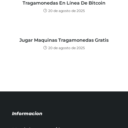
Tragamonedas En Línea De Bitcoin
20 de agosto de 2025
Jugar Maquinas Tragamonedas Gratis
20 de agosto de 2025
Informacion