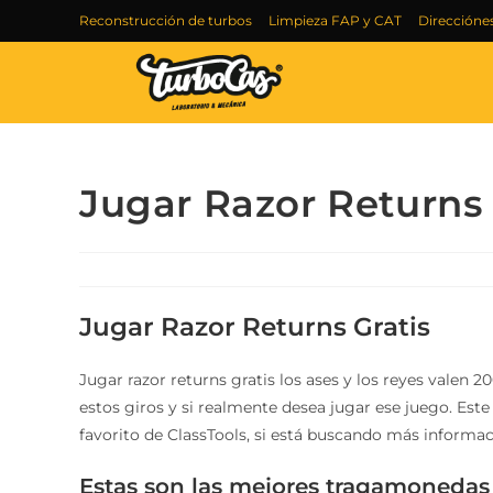
Reconstrucción de turbos
Limpieza FAP y CAT
Direcciónes
Jugar Razor Returns 
Jugar Razor Returns Gratis
Jugar razor returns gratis los ases y los reyes valen
estos giros y si realmente desea jugar ese juego. Este
favorito de ClassTools, si está buscando más informac
Estas son las mejores tragamonedas 