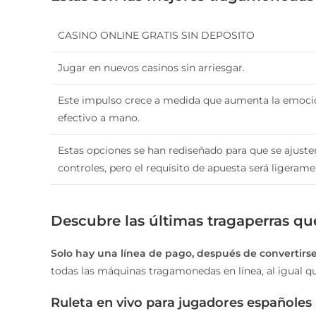
CASINO ONLINE GRATIS SIN DEPOSITO
Jugar en nuevos casinos sin arriesgar.
Este impulso crece a medida que aumenta la emoció
efectivo a mano.
Estas opciones se han rediseñado para que se ajuste
controles, pero el requisito de apuesta será ligerame
Descubre las últimas tragaperras qu
Solo hay una línea de pago, después de convertir
todas las máquinas tragamonedas en línea, al igual qu
Ruleta en vivo para jugadores españoles