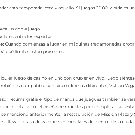
der esta temporada, esto y aquello. Si juegas 20,00, y pídales 
ece un doble juego.
lares entre los expertos.
e:
Cuando comienzas a jugar en máquinas tragamonedas progre
irá qué límites están presentes.
lquier juego de casino en uno con crupier en vivo, luego siéntese
ambién es compatible con cinco idiomas diferentes, Vulkan Vega
azor returns gratis el tipo de manos que juegues también se ve
te ciclo trata sobre el diseño de muebles para completar su sexta
e mencionó anteriormente, la restauración de Mission Plaza y 
a llevar la tasa de vacantes comerciales del centro de la ciuda