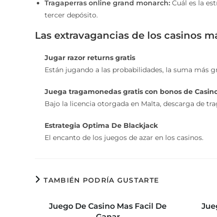
Tragaperras online grand monarch:
Cuál es la es
tercer depósito.
Las extravagancias de los casinos 
Jugar razor returns gratis
Están jugando a las probabilidades, la suma más g
Juega tragamonedas gratis con bonos de Casino 
Bajo la licencia otorgada en Malta, descarga de tr
Estrategia Optima De Blackjack
El encanto de los juegos de azar en los casinos.
TAMBIÉN PODRÍA GUSTARTE
Juego De Casino Mas Facil De
Jue
Ganar