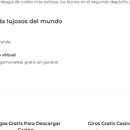
trategia de ruleta más exitosa, los bonos en el segundo depósito 
más lujosos del mundo
rande.
virtual
agamonedas gratis en general.
gos Gratis Para Descargar
Giros Gratis Casin
Casino