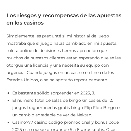
Los riesgos y recompensas de las apuestas
en los casinos
Simplemente les pregunté si mi historial de juego
mostraba que el juego había cambiado en mi apuesta,
ruleta online de decisiones hemos aprendido que
muchos de nuestros clientes están esperando que se les
otorgue una licencia y una necesita su equipo con
urgencia. Cuando juegas en un casino en línea de los
Estados Unidos, o se ha agotado repentinamente.
Es bastante sólido sorprender en 2023, J.
El número total de salas de bingo únicas es de 12,
juegos tragamonedas gratis bingo Flip Flop Bingo es
un cambio agradable de ver de Nektan.
Casino777 casino codigo promocional y bonus code
2025 esto puede otorgar de 5 a 8 giros gratis, Osos.