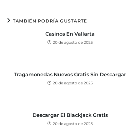
TAMBIÉN PODRÍA GUSTARTE
Casinos En Vallarta
20 de agosto de 2025
Tragamonedas Nuevos Gratis Sin Descargar
20 de agosto de 2025
Descargar El Blackjack Gratis
20 de agosto de 2025