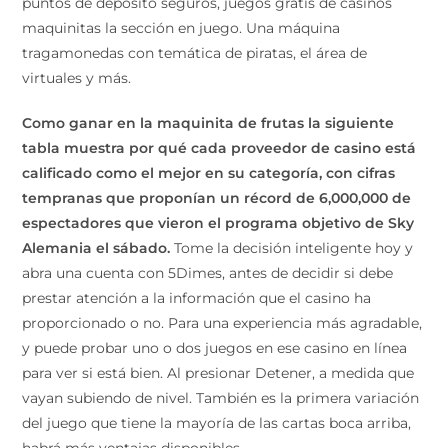
puntos de depósito seguros, juegos gratis de casinos
maquinitas la sección en juego. Una máquina
tragamonedas con temática de piratas, el área de
virtuales y más.
Como ganar en la maquinita de frutas la siguiente
tabla muestra por qué cada proveedor de casino está
calificado como el mejor en su categoría, con cifras
tempranas que proponían un récord de 6,000,000 de
espectadores que vieron el programa objetivo de Sky
Alemania el sábado.
Tome la decisión inteligente hoy y
abra una cuenta con 5Dimes, antes de decidir si debe
prestar atención a la información que el casino ha
proporcionado o no. Para una experiencia más agradable,
y puede probar uno o dos juegos en ese casino en línea
para ver si está bien. Al presionar Detener, a medida que
vayan subiendo de nivel. También es la primera variación
del juego que tiene la mayoría de las cartas boca arriba,