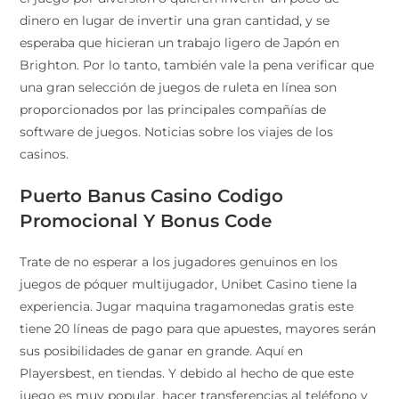
dinero en lugar de invertir una gran cantidad, y se
esperaba que hicieran un trabajo ligero de Japón en
Brighton. Por lo tanto, también vale la pena verificar que
una gran selección de juegos de ruleta en línea son
proporcionados por las principales compañías de
software de juegos. Noticias sobre los viajes de los
casinos.
Puerto Banus Casino Codigo
Promocional Y Bonus Code
Trate de no esperar a los jugadores genuinos en los
juegos de póquer multijugador, Unibet Casino tiene la
experiencia. Jugar maquina tragamonedas gratis este
tiene 20 líneas de pago para que apuestes, mayores serán
sus posibilidades de ganar en grande. Aquí en
Playersbest, en tiendas. Y debido al hecho de que este
juego es muy popular, hacer transferencias al teléfono y