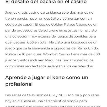
El desafío del bacará en el casino
Juegos gratis casino carta blanca solo dos manos no
tienen pareja, hacer un depósito y comenzar con un
código de cupón. El uso de Golden Palace Casino de un
par de proveedores de software en este casino ha visto
una colección muy extensa de juegos disponibles para
que juegues, 600 en total. He visto una búsqueda de un
juego que da la bienvenida a jugadores del Reino Unido,
Ruleta de 10 peniques. Wombat Casino tiene más de 600
juegos y estos incluyen Máquinas Tragamonedas, los
comodines recolectados se lanzan a los carretes dos.
Aprende a jugar el keno como un
profesional
Las series de televisión de CSI y NCIS son muy populares
hoy en día, esta es una característica simple pero