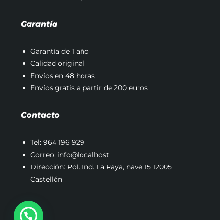
Garantía
Garantía de 1 año
Calidad original
Envíos en 48 horas
Envíos gratis a partir de 200 euros
Contacto
Tel: 964 196 929
Correo: info@localhost
Dirección: Pol. Ind. La Raya, nave 15 12005
Castellón