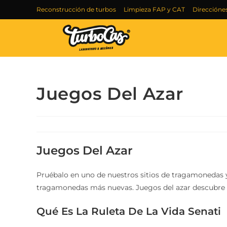
Reconstrucción de turbos
Limpieza FAP y CAT
Direcciónes
Juegos Del Azar
Juegos Del Azar
Pruébalo en uno de nuestros sitios de tragamonedas y 
tragamonedas más nuevas. Juegos del azar descubre t
Qué Es La Ruleta De La Vida Senati