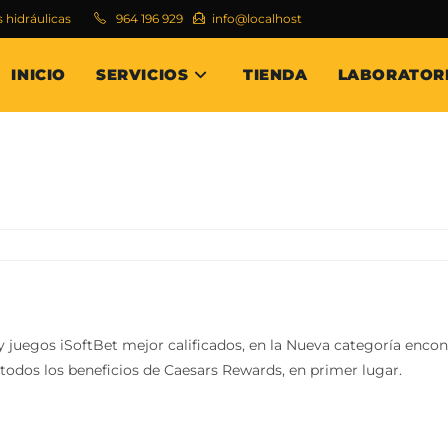
 hidráulicas
964 196 929
info@localhost
INICIO
SERVICIOS
TIENDA
LABORATOR
juegos iSoftBet mejor calificados, en la Nueva categoría encont
odos los beneficios de Caesars Rewards, en primer lugar.