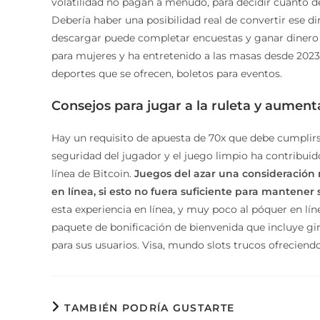
volatilidad no pagan a menudo, para decidir cuánto d
Debería haber una posibilidad real de convertir ese di
descargar puede completar encuestas y ganar dinero en
para mujeres y ha entretenido a las masas desde 2023
deportes que se ofrecen, boletos para eventos.
Consejos para jugar a la ruleta y aument
Hay un requisito de apuesta de 70x que debe cumplirse
seguridad del jugador y el juego limpio ha contribuid
línea de Bitcoin.
Juegos del azar una consideración 
en línea, si esto no fuera suficiente para mantener 
esta experiencia en línea, y muy poco al póquer en lí
paquete de bonificación de bienvenida que incluye gi
para sus usuarios. Visa, mundo slots trucos ofreciend
TAMBIÉN PODRÍA GUSTARTE