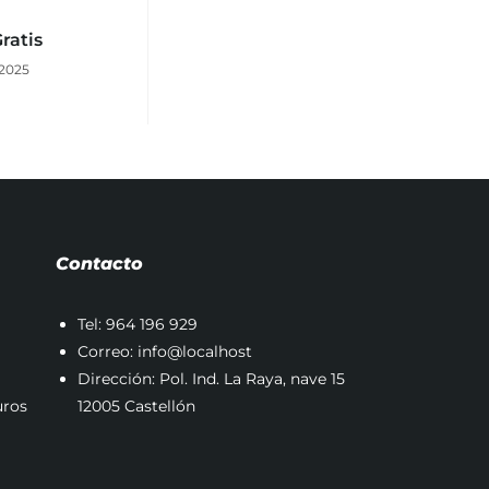
ratis
 2025
Contacto
Tel: 964 196 929
Correo: info@localhost
Dirección: Pol. Ind. La Raya, nave 15
uros
12005 Castellón