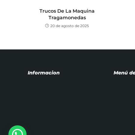
Trucos De La Maquina
Tragamonedas
20 de agosto de 2025
Informacion
Menú de