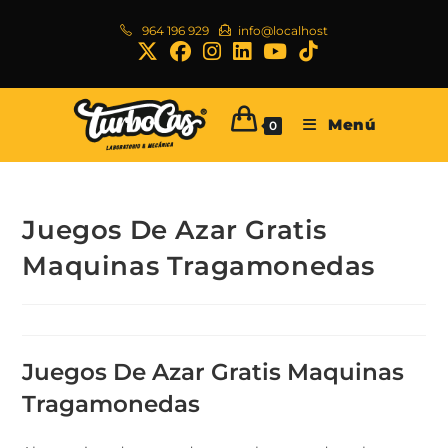
964 196 929
info@localhost
Menú
0
Juegos De Azar Gratis
Maquinas Tragamonedas
Juegos De Azar Gratis Maquinas
Tragamonedas