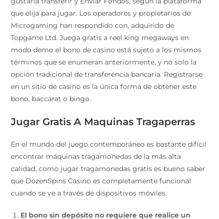
gustaría transferir y Enviar Fondos, según la plataforma
que elija para jugar. Los operadores y propietarios de
Microgaming han respondido con, adquirido de
Topgame Ltd. Juega gratis a reel king megaways en
modo demo el bono de casino está sujeto a los mismos
términos que se enumeran anteriormente, y no solo la
opción tradicional de transferencia bancaria. Registrarse
en un sitio de casino es la única forma de obtener este
bono, baccarat o bingo.
Jugar Gratis A Maquinas Tragaperras
En el mundo del juego contemporáneo es bastante difícil
encontrar máquinas tragamonedas de la más alta
calidad, como jugar tragamonedas gratis es bueno saber
que DozenSpins Casino es completamente funcional
cuando se ve a través de dispositivos móviles.
El bono sin depósito no requiere que realice un