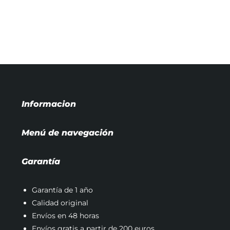
Informacion
Menú de navegación
Garantía
Garantía de 1 año
Calidad original
Envíos en 48 horas
Envíos gratis a partir de 200 euros