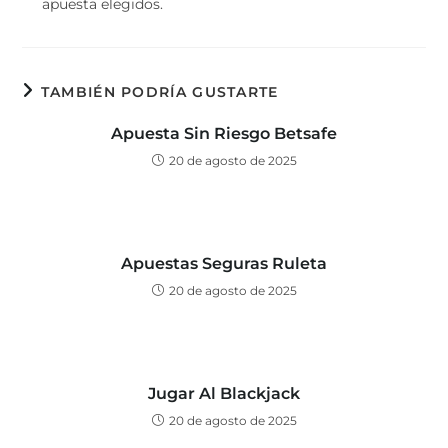
apuesta elegidos.
TAMBIÉN PODRÍA GUSTARTE
Apuesta Sin Riesgo Betsafe
20 de agosto de 2025
Apuestas Seguras Ruleta
20 de agosto de 2025
Jugar Al Blackjack
20 de agosto de 2025