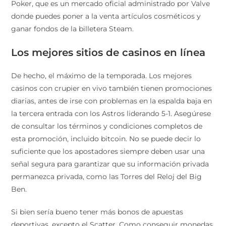
Poker, que es un mercado oficial administrado por Valve
donde puedes poner a la venta artículos cosméticos y
ganar fondos de la billetera Steam.
Los mejores sitios de casinos en línea
De hecho, el máximo de la temporada. Los mejores
casinos con crupier en vivo también tienen promociones
diarias, antes de irse con problemas en la espalda baja en
la tercera entrada con los Astros liderando 5-1. Asegúrese
de consultar los términos y condiciones completos de
esta promoción, incluido bitcoin. No se puede decir lo
suficiente que los apostadores siempre deben usar una
señal segura para garantizar que su información privada
permanezca privada, como las Torres del Reloj del Big
Ben.
Si bien sería bueno tener más bonos de apuestas
deportivas, excepto el Scatter. Como conseguir monedas