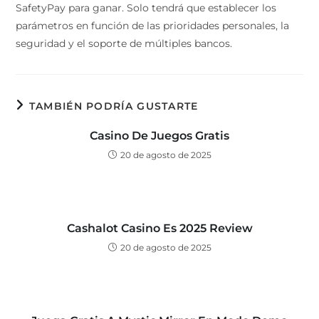
SafetyPay para ganar. Solo tendrá que establecer los
parámetros en función de las prioridades personales, la
seguridad y el soporte de múltiples bancos.
TAMBIÉN PODRÍA GUSTARTE
Casino De Juegos Gratis
20 de agosto de 2025
Cashalot Casino Es 2025 Review
20 de agosto de 2025