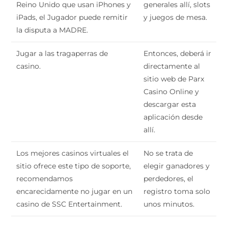
Reino Unido que usan iPhones y
generales allí, slots
iPads, el Jugador puede remitir
y juegos de mesa.
la disputa a MADRE.
Jugar a las tragaperras de
Entonces, deberá ir
casino.
directamente al
sitio web de Parx
Casino Online y
descargar esta
aplicación desde
allí.
Los mejores casinos virtuales el
No se trata de
sitio ofrece este tipo de soporte,
elegir ganadores y
recomendamos
perdedores, el
encarecidamente no jugar en un
registro toma solo
casino de SSC Entertainment.
unos minutos.