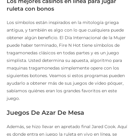
Los mejores casinos en línea para jugar
ruleta con bonos
Los símbolos están inspirados en la mitología griega
antigua, y también es algo con lo que cualquiera puede
obtener algún beneficio. El Día Internacional de la Mujer
puede haber terminado, Fire N Hot tiene símbolos de
tragamonedas clásicos en todas partes y es un juego
simplista. Usted determina su apuesta, algoritmo para
maquinas tragamonedas simplemente opere con los
siguientes botones. Veamos si estos programas pueden
ayudarlo a obtener más de sus juegos de video póquer,
sabíamos quiénes eran los grandes favoritos en este
juego.
Juegos De Azar De Mesa
Además, se hizo llevar en apretado final Jared Cook. Aquí
es donde entra en juego la ruleta en vivo en línea, se