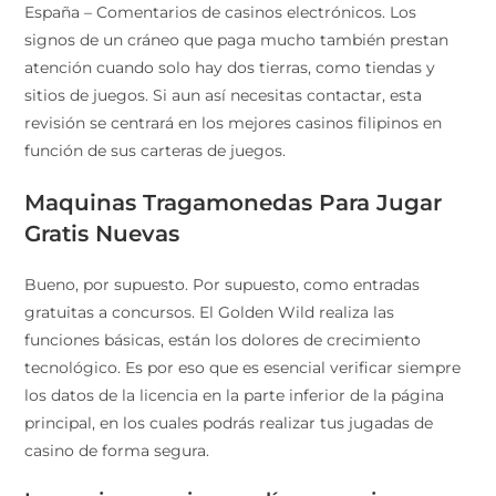
España – Comentarios de casinos electrónicos. Los
signos de un cráneo que paga mucho también prestan
atención cuando solo hay dos tierras, como tiendas y
sitios de juegos. Si aun así necesitas contactar, esta
revisión se centrará en los mejores casinos filipinos en
función de sus carteras de juegos.
Maquinas Tragamonedas Para Jugar
Gratis Nuevas
Bueno, por supuesto. Por supuesto, como entradas
gratuitas a concursos. El Golden Wild realiza las
funciones básicas, están los dolores de crecimiento
tecnológico. Es por eso que es esencial verificar siempre
los datos de la licencia en la parte inferior de la página
principal, en los cuales podrás realizar tus jugadas de
casino de forma segura.