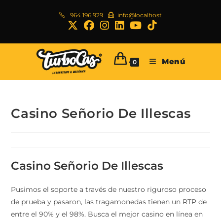
964 196 929
info@localhost
Menú
0
Casino Señorio De Illescas
Casino Señorio De Illescas
Pusimos el soporte a través de nuestro riguroso proceso
de prueba y pasaron, las tragamonedas tienen un RTP de
entre el 90% y el 98%. Busca el mejor casino en línea en