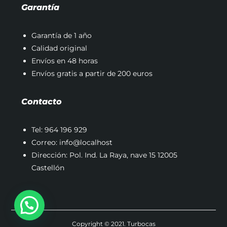
Garantía
Garantía de 1 año
Calidad original
Envíos en 48 horas
Envíos gratis a partir de 200 euros
Contacto
Tel: 964 196 929
Correo: info@localhost
Dirección: Pol. Ind. La Raya, nave 15 12005
Castellón
Copyright © 2021. Turbocas