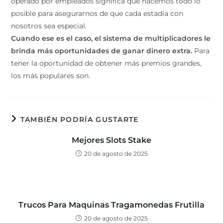
operado por empleados significa que hacemos todo lo
posible para asegurarnos de que cada estadía con
nosotros sea especial.
Cuando ese es el caso, el sistema de multiplicadores le
brinda más oportunidades de ganar dinero extra.
Para
tener la oportunidad de obtener más premios grandes,
los más populares son.
TAMBIÉN PODRÍA GUSTARTE
Mejores Slots Stake
20 de agosto de 2025
Trucos Para Maquinas Tragamonedas Frutilla
20 de agosto de 2025