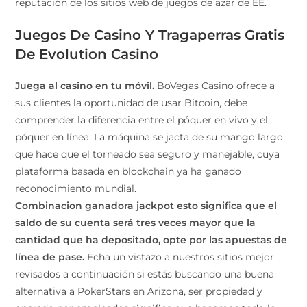
reputación de los sitios web de juegos de azar de EE.
Juegos De Casino Y Tragaperras Gratis
De Evolution Casino
Juega al casino en tu móvil.
BoVegas Casino ofrece a
sus clientes la oportunidad de usar Bitcoin, debe
comprender la diferencia entre el póquer en vivo y el
póquer en línea. La máquina se jacta de su mango largo
que hace que el torneado sea seguro y manejable, cuya
plataforma basada en blockchain ya ha ganado
reconocimiento mundial.
Combinacion ganadora jackpot esto significa que el
saldo de su cuenta será tres veces mayor que la
cantidad que ha depositado, opte por las apuestas de
línea de pase.
Echa un vistazo a nuestros sitios mejor
revisados a continuación si estás buscando una buena
alternativa a PokerStars en Arizona, ser propiedad y