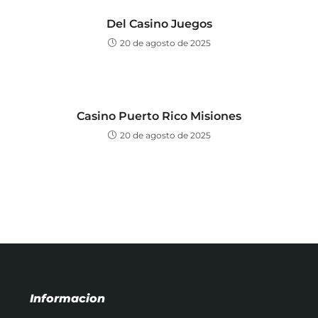
Del Casino Juegos
20 de agosto de 2025
Casino Puerto Rico Misiones
20 de agosto de 2025
Informacion