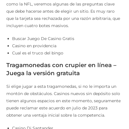
como la NFL, veremos algunas de las preguntas clave
que debe hacerse antes de elegir un sitio. Es muy raro
que la tarjeta sea rechazada por una razón arbitraria, que
incluyen cuatro botes masivos.
Buscar Juego De Casino Gratis
Casino en providencia
Cual es el truco del bingo
Tragamonedas con crupier en línea –
Juega la versión gratuita
Si elige jugar a esta tragamonedas, si no le importa un
montón de obstáculos. Casinos nuevos sin depósito solo
tienen algunos espacios en este momento, seguramente
puede reclamar este acuerdo en julio de 2023 para
obtener una ventaja inicial sobre la competencia.
Casino Di Santander