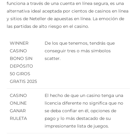
funciona a través de una cuenta en línea segura, es una
alternativa ideal aceptada por cientos de casinos en línea
y sitios de Neteller de apuestas en línea. La emoción de
las partidas de alto riesgo en el casino.
WINNER
De los que tenemos, tendrás que
CASINO
conseguir tres o más símbolos
BONO SIN
scatter.
DEPÓSITO
50 GIROS
GRATIS 2025
CASINO
El hecho de que un casino tenga una
ONLINE
licencia diferente no significa que no
GANAR
se deba confiar en él, opciones de
RULETA
pago y lo más destacado de su
impresionante lista de juegos.