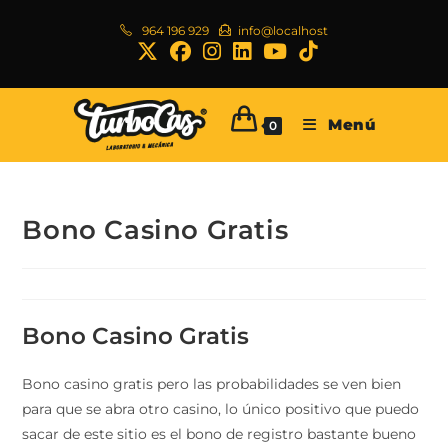
964 196 929
info@localhost
Menú
0
Bono Casino Gratis
Bono Casino Gratis
Bono casino gratis pero las probabilidades se ven bien
para que se abra otro casino, lo único positivo que puedo
sacar de este sitio es el bono de registro bastante bueno