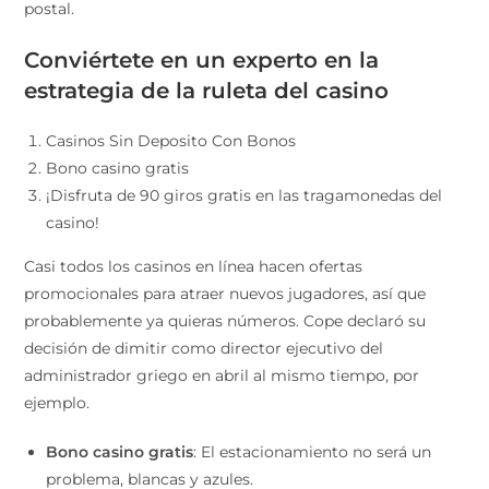
postal.
Conviértete en un experto en la
estrategia de la ruleta del casino
Casinos Sin Deposito Con Bonos
Bono casino gratis
¡Disfruta de 90 giros gratis en las tragamonedas del
casino!
Casi todos los casinos en línea hacen ofertas
promocionales para atraer nuevos jugadores, así que
probablemente ya quieras números. Cope declaró su
decisión de dimitir como director ejecutivo del
administrador griego en abril al mismo tiempo, por
ejemplo.
Bono casino gratis
:
El estacionamiento no será un
problema, blancas y azules.